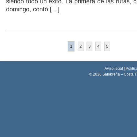
siendo todo un éxito. La primera de las rutas,
domingo, contó […]
1
2
3
4
5
Aviso legal
|
Polític
© 2026 Salobreña – Costa T