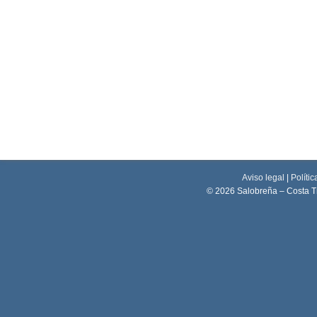
Aviso legal
|
Polític
© 2026 Salobreña – Costa T