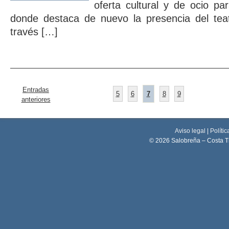
oferta cultural y de ocio p
donde destaca de nuevo la presencia del teat
través […]
Entradas
5
6
7
8
9
anteriores
Aviso legal
|
Polític
© 2026 Salobreña – Costa T