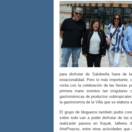
para disfrutar de Salobreña fuera de l
estacionalidad. Pero lo más importante, 
visita con la celebración de las fiestas
primera mano eventos tan singulares 
gastronómicas de productos subtropicales”,
la gastronomía de la Villa que se elabora a
El grupo de blogueros también podrá cono
sobre todo van a poder disfrutar de las e
realizarán paseos en Kayak, talleres d
ArtePeazos, entre otras actividades que 