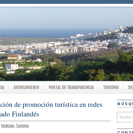
RIA
AYUNTAMIENTO
PORTAL DE TRANSPARENCIA
TURISMO
DE
ción de promoción turística en redes
BÚSQ
cado Finlandés
:
Noticias
,
Turismo
CONT