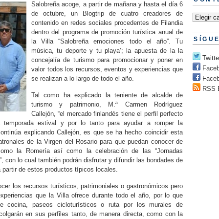
Salobreña acoge, a partir de mañana y hasta el día 6
de octubre, un Blogtrip de cuatro creadores de
contenido en redes sociales procedentes de Filandia
dentro del programa de promoción turística anual de
SÍGU
la Villa “Salobreña emociones todo el año”. Tu
música, tu deporte y tu playa’; la apuesta de la la
Twitte
concejalía de turismo para promocionar y poner en
Face
valor todos los recursos, eventos y experiencias que
se realizan a lo largo de todo el año.
Faceb
RSS 
Tal como ha explicado la teniente de alcalde de
turismo y patrimonio, M.ª Carmen Rodríguez
Callejón, “el mercado finlandés tiene el perfil perfecto
a temporada estival y por lo tanto para ayudar a romper la
continúa explicando Callejón, es que se ha hecho coincidir esta
 patronales de la Virgen del Rosario para que puedan conocer de
como la Romería así como la celebración de las “Jornadas
 con lo cual también podrán disfrutar y difundir las bondades de
 partir de estos productos típicos locales.
cer los recursos turísticos, patrimoniales o gastronómicos pero
xperiencias que la Villa ofrece durante todo el año, por lo que
e cocina, paseos cicloturísticos o ruta por los murales de
colgarán en sus perfiles tanto, de manera directa, como con la