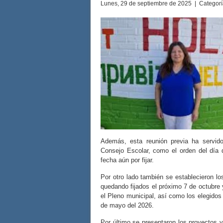
Lunes, 29 de septiembre de 2025 | Categor
Además, esta reunión previa ha servido
Consejo Escolar, como el orden del día
fecha aún por fijar.
Por otro lado también se establecieron lo
quedando fijados el próximo 7 de octubre 
el Pleno municipal, así como los elegidos
de mayo del 2026.
Por último se presentaron los proyectos y