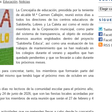
ía:
Educación
,
Noticias
La Concejalía de educación, presidida por la teniente
de alcalde M.ª Carmen Callejón, reunió estos días a
todos los directores de los centros educativos de
SÍGU
Salobreña, Lobres y La Caleta así como el resto de
miembros de la Corporación municipal, como parte
Twitte
del sistema de transparencia, al objeto de estudiar
Face
diversos asuntos englobados dentro del proyecto
Faceb
“Salobreña Educa”, así como una evaluación de los
RSS 
trabajos de mantenimiento que se han realizado en
los colegios durante el verano y aquellos que han
quedado pendientes y que se llevarán a cabo durante
los próximos meses.
 para concretar, tanto, los miembros que formarán parte del
 del mismo que tendrá lugar el próximo mes de octubre en una
s días no lectivos de la comunidad escolar para el próximo año,
y 24 de junio de 2026, que son las fiestas locales acordadas por
 por los miembros de esta reunión que serán el 27 de febrero y 4
 actividades que se pretenden llevar a cabo desde la concejalía