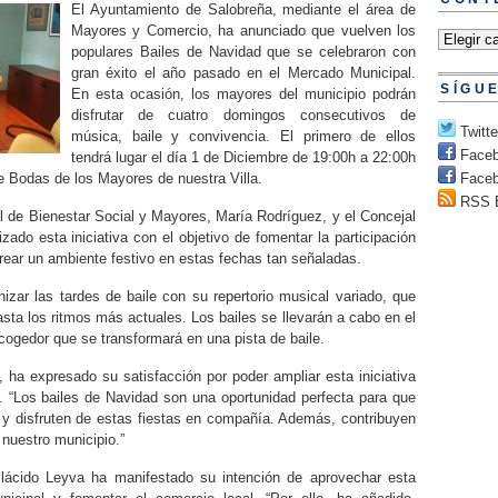
El Ayuntamiento de Salobreña, mediante el área de
Mayores y Comercio, ha anunciado que vuelven los
populares Bailes de Navidad que se celebraron con
gran éxito el año pasado en el Mercado Municipal.
SÍGU
En esta ocasión, los mayores del municipio podrán
disfrutar de cuatro domingos consecutivos de
Twitte
música, baile y convivencia. El primero de ellos
Face
tendrá lugar el día 1 de Diciembre de 19:00h a 22:00h
e Bodas de los Mayores de nuestra Villa.
Faceb
RSS 
al de Bienestar Social y Mayores, María Rodríguez, y el Concejal
ado esta iniciativa con el objetivo de fomentar la participación
rear un ambiente festivo en estas fechas tan señaladas.
zar las tardes de baile con su repertorio musical variado, que
sta los ritmos más actuales. Los bailes se llevarán a cabo en el
ogedor que se transformará en una pista de baile.
ha expresado su satisfacción por poder ampliar esta iniciativa
 “Los bailes de Navidad son una oportunidad perfecta para que
n y disfruten de estas fiestas en compañía. Además, contribuyen
 nuestro municipio.”
Plácido Leyva ha manifestado su intención de aprovechar esta