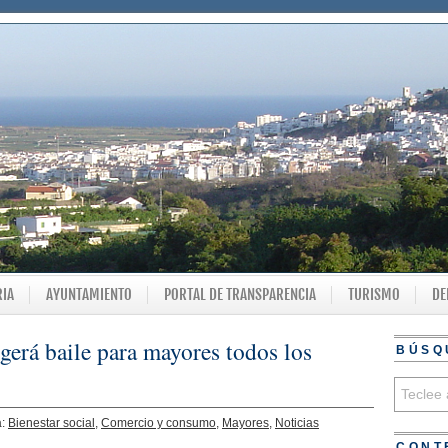
RIA
AYUNTAMIENTO
PORTAL DE TRANSPARENCIA
TURISMO
DE
erá baile para mayores todos los
BÚSQ
a:
Bienestar social
,
Comercio y consumo
,
Mayores
,
Noticias
CONT